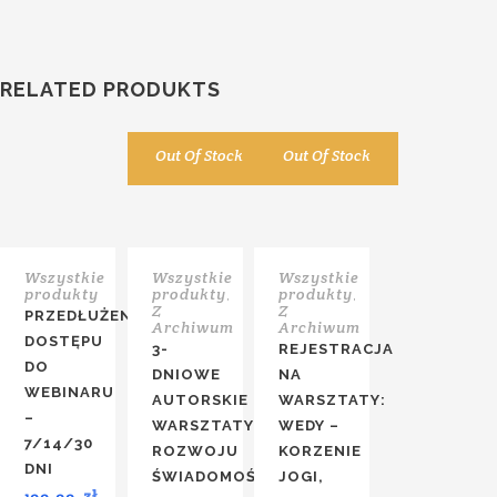
RELATED PRODUKTS
Out Of Stock
Out Of Stock
Wszystkie
Wszystkie
Wszystkie
produkty
produkty
produkty
,
,
Z
Z
PRZEDŁUŻENIE
Archiwum
Archiwum
DOSTĘPU
3-
REJESTRACJA
DO
DNIOWE
NA
WEBINARU
AUTORSKIE
WARSZTATY:
–
WARSZTATY
WEDY –
7/14/30
ROZWOJU
KORZENIE
DNI
ŚWIADOMOŚCI
JOGI,
zł
100,00