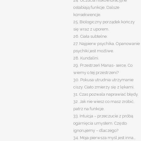
24. Uczucia niskowibracyjne
osłabiają funkcje. Dalsze
konsekwencje.
25. Biologiczny porządek kończy
się wraz z uporem.
26. Ciała subtelne.
27. Najpierw psychika. Opanowanie
psychiki jest możliwe.
28. Kundalini.
29. Przestrzeń Manas- serce. Co
wiemy o tej przestrzeni?
30. Pokusa utrudnia utrzymanie
ciszy. Ciało zmierzy się z lękami.
31. Czas pozwala naprawiać błędy.
32. Jak nie wiesz co masz zrobić,
patrz na funkcje.
33. Intuicja – przeczucie z próbą
ogarnięcia umysłem. Często
ignorujemy – dlaczego?
34. Moja pierwsza myśl jest inna…