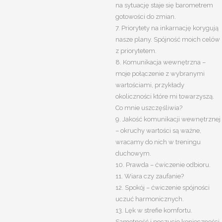
na sytuację staje się barometrem
gotowości do zmian.
7. Priorytety na inkarnację korygują
nasze plany. Spójność moich celów
z priorytetem.
8. Komunikacja wewnętrzna –
moje połączenie z wybranymi
wartościami, przykłady
okoliczności które mi towarzyszą.
Co mnie uszczęśliwia?
9. Jakość komunikacji wewnętrznej
– okruchy wartości są ważne,
wracamy do nich w treningu
duchowym.
10. Prawda – ćwiczenie odbioru.
11. Wiara czy zaufanie?
12. Spokój – ćwiczenie spójności
uczuć harmonicznych.
13. Lęk w strefie komfortu.
Samotność i poczucie konieczności