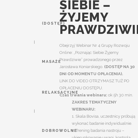
SIEBIE –
ŻYJEMY
(DOSTĘP)
PRAWDZIWIE
Obejrzyj Webinar Nr 4 Grupy Rozwoju
Online: „Poznając Siebie Żyjemy
Prawdziwie” prowadzonego przez
MASAŻE
Jarosława Koniarskiego.
(DOSTĘP NA 30
DNI OD MOMENTU OPŁACENIA).
LINK DO VIDEO OTRZYMASZ TUŻ PO
OPŁACENIU DOSTĘPU.
RELAKSACYJNE
Czas trwania webinaru:
ok 5h 30 min.
ZAKRES TEMATYCZNY
WEBINARU:
1. Skala Bovisa, uczestnicy próbują
wykonać badanie indywidualnie.
2. Trening badania nastroju –
DOBROWOLNE
ukierunkowanie uwagi, kontrola