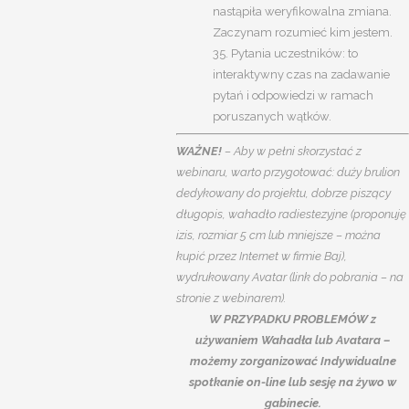
nastąpiła weryfikowalna zmiana.
Zaczynam rozumieć kim jestem.
35. Pytania uczestników: to
interaktywny czas na zadawanie
pytań i odpowiedzi w ramach
poruszanych wątków.
WAŻNE!
– Aby w pełni skorzystać z
webinaru, warto przygotować: duży brulion
dedykowany do projektu, dobrze piszący
długopis, wahadło radiestezyjne (proponuję
izis, rozmiar 5 cm lub mniejsze – można
kupić przez Internet w firmie Baj),
wydrukowany Avatar (link do pobrania – na
stronie z webinarem).
W PRZYPADKU PROBLEMÓW z
używaniem Wahadła lub Avatara –
możemy zorganizować Indywidualne
spotkanie on-line lub sesję na żywo w
gabinecie.