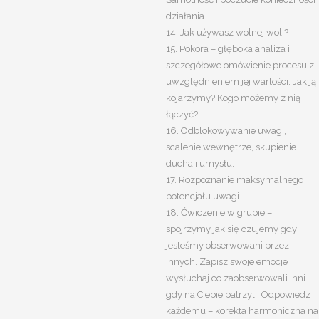
działania.
14. Jak używasz wolnej woli?
15. Pokora – głęboka analiza i
szczegółowe omówienie procesu z
uwzględnieniem jej wartości. Jak ją
kojarzymy? Kogo możemy z nią
łączyć?
16. Odblokowywanie uwagi,
scalenie wewnętrze, skupienie
ducha i umysłu.
17. Rozpoznanie maksymalnego
potencjału uwagi.
18. Ćwiczenie w grupie –
spojrzymy jak się czujemy gdy
jesteśmy obserwowani przez
innych. Zapisz swoje emocje i
wysłuchaj co zaobserwowali inni
gdy na Ciebie patrzyli. Odpowiedz
każdemu – korekta harmoniczna na