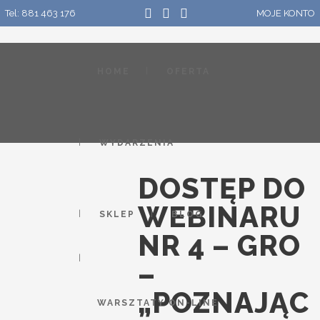
Tel: 881 463 176
MOJE KONTO
HOME
OFERTA
WYDARZENIA
DOSTĘP DO
WEBINARU
SKLEP
BLOG
NR 4 – GRO
–
„POZNAJĄC
WARSZTATY ON-LINE